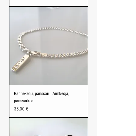
Ranneketju, panssari - Armkedja,
panssarked
Price
35,00 €