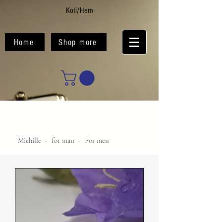
Koti/Hem
Home
Shop more
Miehille - för män - For men