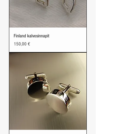
Finland kalvosinnapit
Price
150,00 €