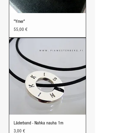
"Ymer"
Price
55,00 €
Läderband - Nahka nauha 1m
Price
3,00 €