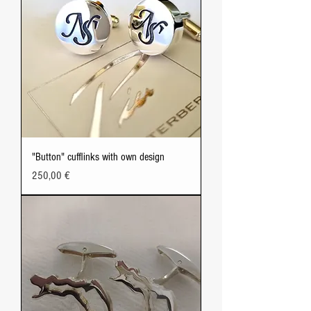
"Button" cufflinks with own design
Price
250,00 €