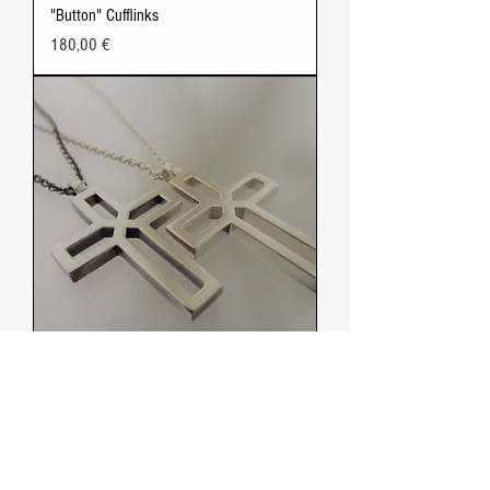
"Button" Cufflinks
Price
180,00 €
Cross big
Price
120,00 €