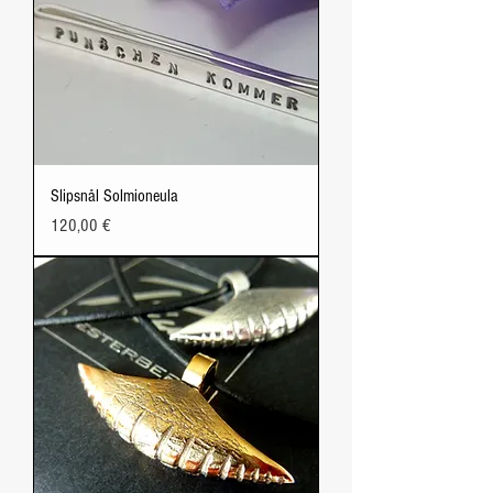
Slipsnål Solmioneula
Price
120,00 €