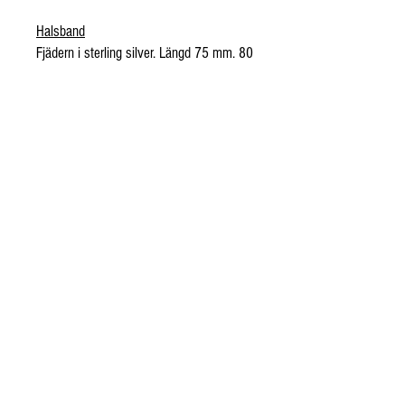
Halsband
Fjädern i sterling silver. Längd 75 mm. 80
cm lång kedja är inkluderad i priset!