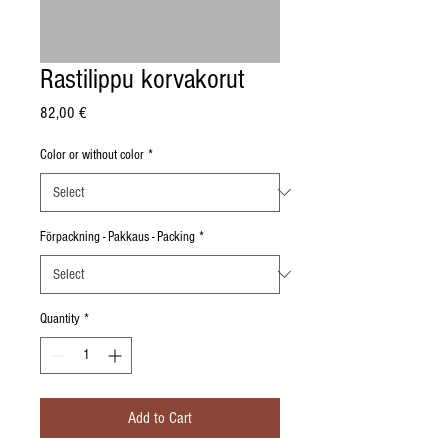
Rastilippu korvakorut
Price
82,00 €
Color or without color
*
Förpackning - Pakkaus - Packing
*
Quantity
*
Add to Cart