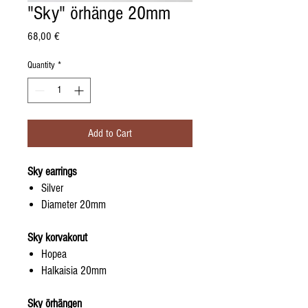
"Sky" örhänge 20mm
Price
68,00 €
Quantity
*
Add to Cart
Sky earrings
Silver
Diameter 20mm
Sky korvakorut
Hopea
Halkaisia 20mm
Sky örhängen